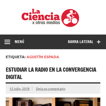
Saltar
al
La
contenido
cienci
por
Ciencia, divulgación e investigaciones de la UNQ
otros
medio
MENÚ
BARRA LATERAL
ETIQUETA:
AGUSTÍN ESPADA
ESTUDIAR LA RADIO EN LA CONVERGENCIA
DIGITAL
12 julio, 2018
Deja un comentario