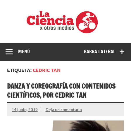
Saltar
al
La
contenido
cienci
por
Ciencia, divulgación e investigaciones de la UNQ
otros
medio
MENÚ
BARRA LATERAL
ETIQUETA:
CEDRIC TAN
DANZA Y COREOGRAFÍA CON CONTENIDOS
CIENTÍFICOS, POR CEDRIC TAN
14 junio, 2019
Deja un comentario