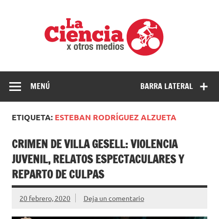
Saltar
al
La
contenido
cienci
por
Ciencia, divulgación e investigaciones de la UNQ
otros
medio
MENÚ
BARRA LATERAL
ETIQUETA:
ESTEBAN RODRÍGUEZ ALZUETA
CRIMEN DE VILLA GESELL: VIOLENCIA
JUVENIL, RELATOS ESPECTACULARES Y
REPARTO DE CULPAS
20 febrero, 2020
Deja un comentario