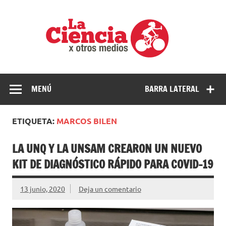
Saltar
al
La
contenido
cienci
por
Ciencia, divulgación e investigaciones de la UNQ
otros
medio
MENÚ
BARRA LATERAL
ETIQUETA:
MARCOS BILEN
LA UNQ Y LA UNSAM CREARON UN NUEVO
KIT DE DIAGNÓSTICO RÁPIDO PARA COVID-19
13 junio, 2020
Deja un comentario