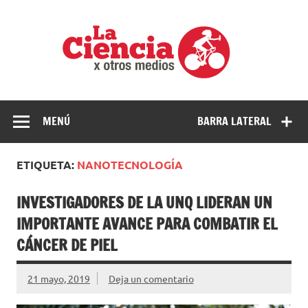
Saltar
al
La
contenido
cienci
por
Ciencia, divulgación e investigaciones de la UNQ
otros
medio
MENÚ
BARRA LATERAL
ETIQUETA:
NANOTECNOLOGÍA
INVESTIGADORES DE LA UNQ LIDERAN UN
IMPORTANTE AVANCE PARA COMBATIR EL
CÁNCER DE PIEL
21 mayo, 2019
Deja un comentario