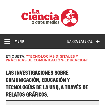
Saltar
al
La
contenido
cienci
por
Ciencia, divulgación e investigaciones de la UNQ
otros
medio
MENÚ
BARRA LATERAL
ETIQUETA:
“TECNOLOGÍAS DIGITALES Y
PRÁCTICAS DE COMUNICACIÓN-EDUCACIÓN”
LAS INVESTIGACIONES SOBRE
COMUNICACIÓN, EDUCACIÓN Y
TECNOLOGÍAS DE LA UNQ, A TRAVÉS DE
RELATOS GRÁFICOS.