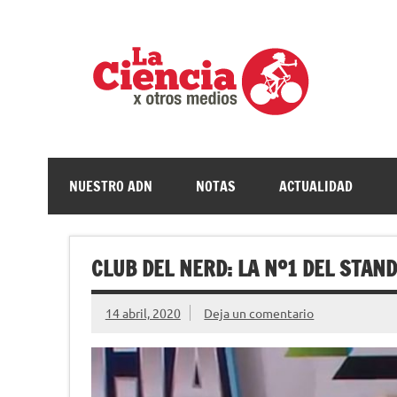
Saltar
al
contenido
La c
Ciencia, divulgación e investigaciones de la UNQ
NUESTRO ADN
NOTAS
ACTUALIDAD
CLUB DEL NERD: LA Nº1 DEL STAND
14 abril, 2020
Deja un comentario