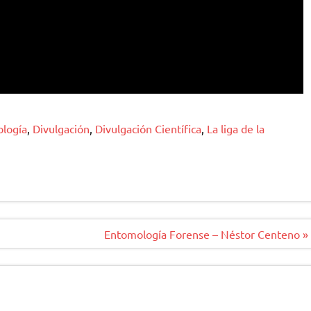
ología
,
Divulgación
,
Divulgación Científica
,
La liga de la
Entomología Forense – Néstor Centeno »