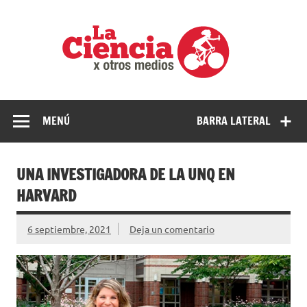
Saltar
al
La
contenido
cienci
por
Ciencia, divulgación e investigaciones de la UNQ
otros
medio
MENÚ
BARRA LATERAL
UNA INVESTIGADORA DE LA UNQ EN
HARVARD
6 septiembre, 2021
Deja un comentario