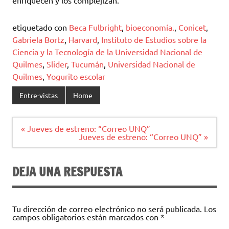
etiquetado con
Beca Fulbright
,
bioeconomía.
,
Conicet
,
Gabriela Bortz
,
Harvard
,
Instituto de Estudios sobre la
Ciencia y la Tecnología de la Universidad Nacional de
Quilmes
,
Slider
,
Tucumán
,
Universidad Nacional de
Quilmes
,
Yogurito escolar
Entre-vistas
Home
Navegación
« Jueves de estreno: “Correo UNQ”
de
Jueves de estreno: “Correo UNQ” »
entradas
DEJA UNA RESPUESTA
Tu dirección de correo electrónico no será publicada.
Los
campos obligatorios están marcados con
*