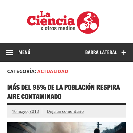
Saltar
al
La
contenido
cienci
por
Ciencia, divulgación e investigaciones de la UNQ
otros
medio
MENÚ
BARRA LATERAL
CATEGORÍA:
ACTUALIDAD
MÁS DEL 95% DE LA POBLACIÓN RESPIRA
AIRE CONTAMINADO
10 mayo, 2018
Deja un comentario