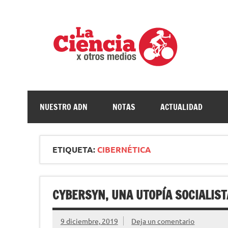
Saltar
al
contenido
La c
Ciencia, divulgación e investigaciones de la UNQ
NUESTRO ADN
NOTAS
ACTUALIDAD
ETIQUETA:
CIBERNÉTICA
CYBERSYN, UNA UTOPÍA SOCIALIST
9 diciembre, 2019
Deja un comentario