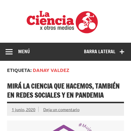
Saltar
al
La
contenido
cienci
por
Ciencia, divulgación e investigaciones de la UNQ
otros
medio
MENÚ
BARRA LATERAL
ETIQUETA:
DANAY VALDEZ
MIRÁ LA CIENCIA QUE HACEMOS, TAMBIÉN
EN REDES SOCIALES Y EN PANDEMIA
1 junio, 2020
Deja un comentario