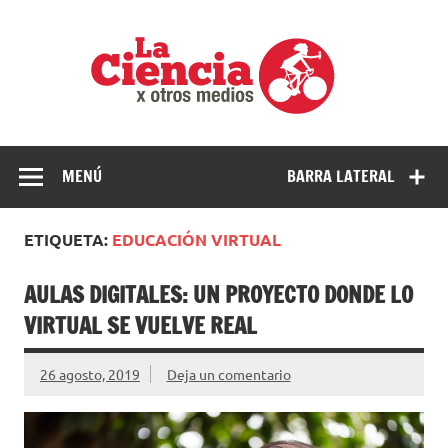
Saltar
al
La
contenido
cienci
por
Ciencia, divulgación e investigaciones de la UNQ
otros
medio
MENÚ
BARRA LATERAL
ETIQUETA:
EDUCACIÓN VIRTUAL
AULAS DIGITALES: UN PROYECTO DONDE LO
VIRTUAL SE VUELVE REAL
26 agosto, 2019
Deja un comentario