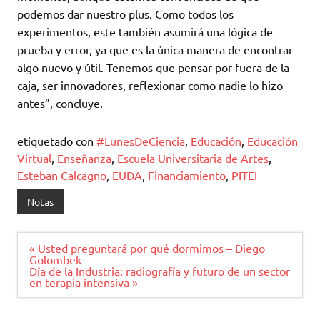
podemos dar nuestro plus. Como todos los
experimentos, este también asumirá una lógica de
prueba y error, ya que es la única manera de encontrar
algo nuevo y útil. Tenemos que pensar por fuera de la
caja, ser innovadores, reflexionar como nadie lo hizo
antes”, concluye.
etiquetado con
#LunesDeCiencia
,
Educación
,
Educación
Virtual
,
Enseñanza
,
Escuela Universitaria de Artes
,
Esteban Calcagno
,
EUDA
,
Financiamiento
,
PITEI
Notas
Navegación
« Usted preguntará por qué dormimos – Diego
de
Golombek
entradas
Día de la Industria: radiografía y futuro de un sector
en terapia intensiva »