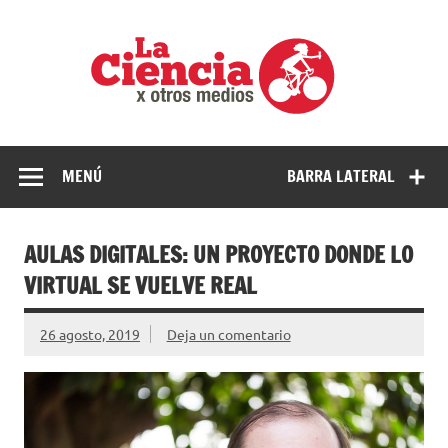
Saltar
al
La
contenido
cienci
por
Ciencia, divulgación e investigaciones de la UNQ
otros
medio
MENÚ
BARRA LATERAL
AULAS DIGITALES: UN PROYECTO DONDE LO
VIRTUAL SE VUELVE REAL
26 agosto, 2019
Deja un comentario