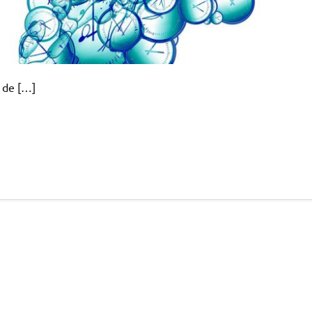
 de […]