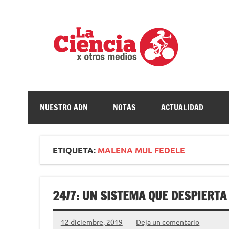
Saltar
al
contenido
La c
Ciencia, divulgación e investigaciones de la UNQ
NUESTRO ADN
NOTAS
ACTUALIDAD
ETIQUETA:
MALENA MUL FEDELE
24/7: UN SISTEMA QUE DESPIERT
12 diciembre, 2019
Deja un comentario