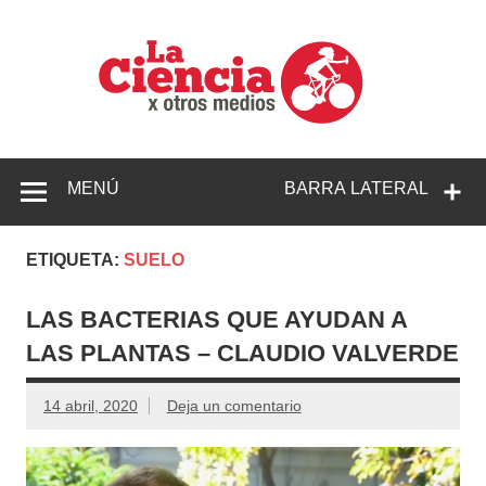
Saltar
al
contenido
La
cienc
por
Ciencia, divulgación e investigaciones de la UNQ
otro
medi
MENÚ
BARRA LATERAL
ETIQUETA:
SUELO
LAS BACTERIAS QUE AYUDAN A
LAS PLANTAS – CLAUDIO VALVERDE
14 abril, 2020
Deja un comentario