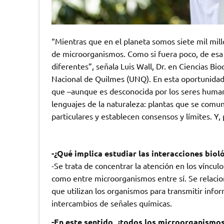
“Mientras que en el planeta somos siete mil mil
de microorganismos. Como si fuera poco, de esa 
diferentes”, señala Luis Wall, Dr. en Ciencias B
Nacional de Quilmes (UNQ). En esta oportunidad, 
que –aunque es desconocida por los seres huma
lenguajes de la naturaleza: plantas que se comu
particulares y establecen consensos y límites. Y, 
-¿Qué implica estudiar las interacciones biol
-Se trata de concentrar la atención en los víncu
como entre microorganismos entre sí. Se relaci
que utilizan los organismos para transmitir inf
intercambios de señales químicas.
-En este sentido, ¿todos los microorganismo