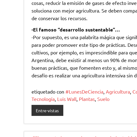
cosas, reducir la emisión de gases de efecto inv
soluciona con mejor agricultura. Se deben compat
de conservar los recursos.
-El famoso “desarrollo sustentable”…
-Por supuesto, es una palabrita mágica que signif
para poder promover este tipo de prácticas. De
cultivos, por ejemplo, es imprescindible para qu
Argentina, debe existir al menos un 90% de mono
buenas prácticas, que fomenten esto y, al mismo
desafío es realizar una agricultura intensiva sin d
etiquetado con
#LunesDeCiencia
,
Agricultura
,
Co
Tecnología
,
Luis Wall
,
Plantas
,
Suelo
Entre-vistas