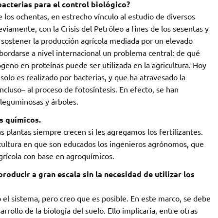
bacterias para el control biológico?
 los ochentas, en estrecho vínculo al estudio de diversos
iamente, con la Crisis del Petróleo a fines de los sesentas y
 sostener la producción agrícola mediada por un elevado
abordarse a nivel internacional un problema central: de qué
ógeno en proteínas puede ser utilizada en la agricultura. Hoy
o es realizado por bacterias, y que ha atravesado la
–incluso– al proceso de fotosíntesis. En efecto, se han
 leguminosas y árboles.
es químicos.
as plantas siempre crecen si les agregamos los fertilizantes.
icultura en que son educados los ingenieros agrónomos, que
rícola con base en agroquímicos.
oducir a gran escala sin la necesidad de utilizar los
el sistema, pero creo que es posible. En este marco, se debe
ollo de la biología del suelo. Ello implicaría, entre otras