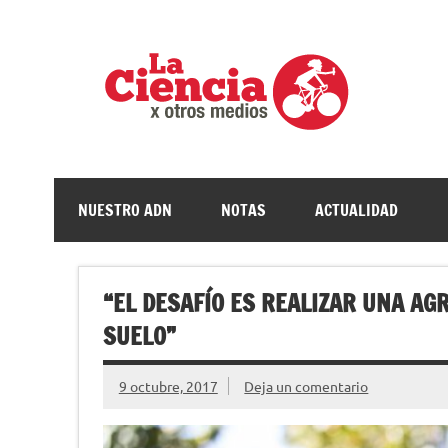
Saltar
al
contenido
La c
Ciencia, divulgación e investigaciones de la UNQ
NUESTRO ADN
NOTAS
ACTUALIDAD
“EL DESAFÍO ES REALIZAR UNA AG
SUELO”
9 octubre, 2017
Deja un comentario