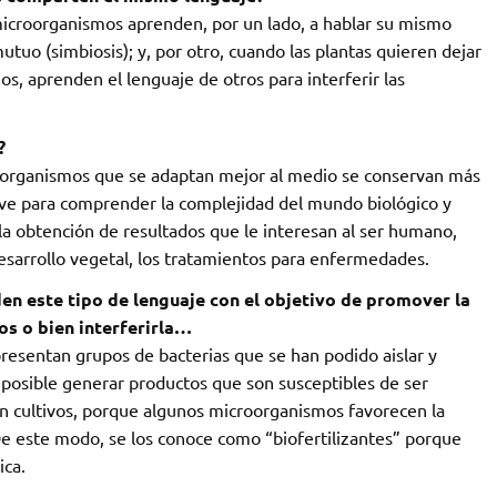
 microorganismos aprenden, por un lado, a hablar su mismo
utuo (simbiosis); y, por otro, cuando las plantas quieren dejar
s, aprenden el lenguaje de otros para interferir las
?
s organismos que se adaptan mejor al medio se conservan más
sirve para comprender la complejidad del mundo biológico y
la obtención de resultados que le interesan al ser humano,
esarrollo vegetal, los tratamientos para enfermedades.
den este tipo de lenguaje con el objetivo de promover la
s o bien interferirla…
epresentan grupos de bacterias que se han podido aislar y
es posible generar productos que son susceptibles de ser
en cultivos, porque algunos microorganismos favorecen la
 De este modo, se los conoce como “biofertilizantes” porque
ica.