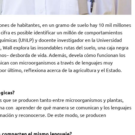
lones de habitantes, en un gramo de suelo hay 10 mil millones
cifra es posible identificar un millón de comportamientos
ioquímicas (UNLP) y docente investigador en la Universidad
Wall explora las insondables rutas del suelo, una caja negra
nos– desborda de vida. Además, devela cómo funcionan los
nican con microorganismos a través de lenguajes muy
por último, reflexiona acerca de la agricultura y el Estado.
ógicas?
los que se producen tanto entre microorganismos y plantas,
ona con aprender de qué manera se comunican y los lenguajes
ormación y reconocerse. De este modo, se producen
s comparten el mismo lenguaje?