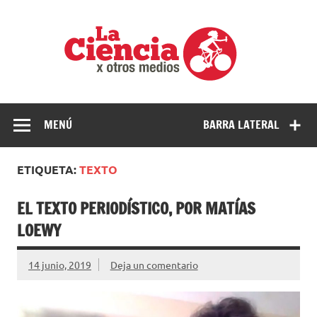
Saltar
al
La
contenido
cienci
por
Ciencia, divulgación e investigaciones de la UNQ
otros
medio
MENÚ
BARRA LATERAL
ETIQUETA:
TEXTO
EL TEXTO PERIODÍSTICO, POR MATÍAS
LOEWY
14 junio, 2019
Deja un comentario