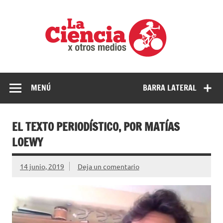
Saltar
al
La
contenido
cienci
por
Ciencia, divulgación e investigaciones de la UNQ
otros
medio
MENÚ
BARRA LATERAL
EL TEXTO PERIODÍSTICO, POR MATÍAS
LOEWY
14 junio, 2019
Deja un comentario