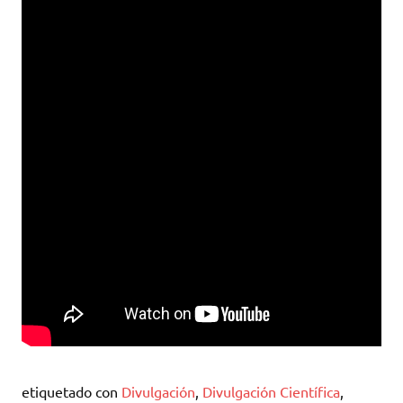
etiquetado con
Divulgación
,
Divulgación Científica
,