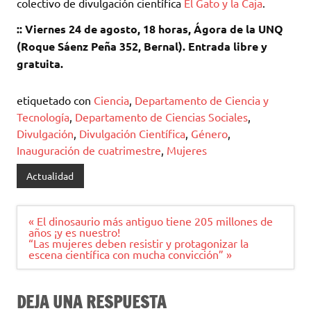
colectivo de divulgación científica
El Gato y la Caja
.
:: Viernes 24 de agosto, 18 horas, Ágora de la UNQ
(Roque Sáenz Peña 352, Bernal). Entrada libre y
gratuita.
etiquetado con
Ciencia
,
Departamento de Ciencia y
Tecnología
,
Departamento de Ciencias Sociales
,
Divulgación
,
Divulgación Científica
,
Género
,
Inauguración de cuatrimestre
,
Mujeres
Actualidad
Navegación
« El dinosaurio más antiguo tiene 205 millones de
de
años ¡y es nuestro!
entradas
“Las mujeres deben resistir y protagonizar la
escena científica con mucha convicción” »
DEJA UNA RESPUESTA