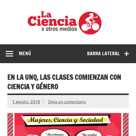
Saltar
al
La
contenido
cienci
por
Ciencia, divulgación e investigaciones de la UNQ
otros
medio
MENÚ
BARRA LATERAL
EN LA UNQ, LAS CLASES COMIENZAN CON
CIENCIA Y GÉNERO
1 agosto, 2018
Deja un comentario