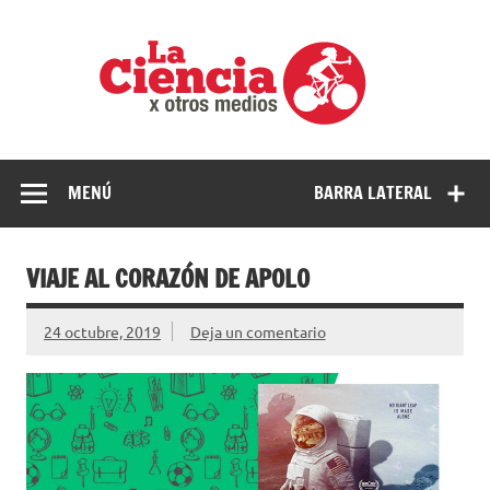
Saltar
al
La
contenido
cienci
por
Ciencia, divulgación e investigaciones de la UNQ
otros
medio
MENÚ
BARRA LATERAL
VIAJE AL CORAZÓN DE APOLO
24 octubre, 2019
Deja un comentario