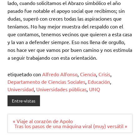
lado, cuando solicitamos el Abrazo simbólico el año
pasado fue notable el apoyo social que recibimos; sin
dudas, superó con creces todas las aspiraciones que
teníamos. No hay mejor muestra del respaldo con el
que contamos, tenemos vecinos que quieren a esta casa
y la van a defender siempre. Eso nos llena de orgullo,
nos hace ver que vamos por buen camino y nos estimula
a seguir trabajando con esta orientación.
etiquetado con
Alfredo Alfonso
,
Ciencia
,
Crisis
,
Departamento de Ciencias Sociales
,
Educación
,
Universidad
,
Universidades públicas
,
UNQ
Entre-vistas
Navegación
« Viaje al corazón de Apolo
de
Tras los pasos de una máquina viral (muy) versátil »
entradas