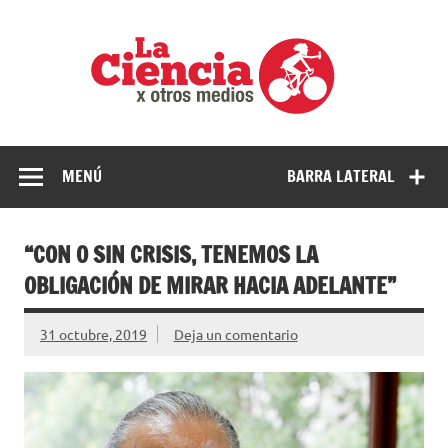
Saltar
al
La
contenido
cienci
por
Ciencia, divulgación e investigaciones de la UNQ
otros
medio
MENÚ
BARRA LATERAL
“CON O SIN CRISIS, TENEMOS LA
OBLIGACIÓN DE MIRAR HACIA ADELANTE”
31 octubre, 2019
Deja un comentario