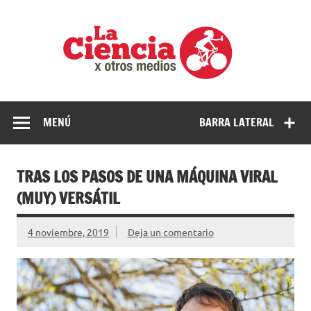
Saltar
al
La
contenido
cienci
por
Ciencia, divulgación e investigaciones de la UNQ
otros
medio
MENÚ
BARRA LATERAL
TRAS LOS PASOS DE UNA MÁQUINA VIRAL
(MUY) VERSÁTIL
4 noviembre, 2019
Deja un comentario