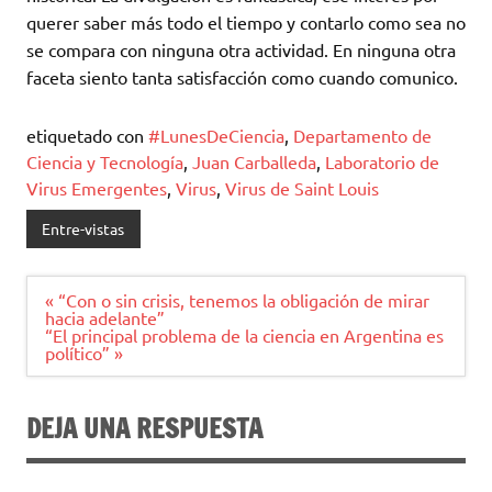
querer saber más todo el tiempo y contarlo como sea no
se compara con ninguna otra actividad. En ninguna otra
faceta siento tanta satisfacción como cuando comunico.
etiquetado con
#LunesDeCiencia
,
Departamento de
Ciencia y Tecnología
,
Juan Carballeda
,
Laboratorio de
Virus Emergentes
,
Virus
,
Virus de Saint Louis
Entre-vistas
Navegación
« “Con o sin crisis, tenemos la obligación de mirar
de
hacia adelante”
entradas
“El principal problema de la ciencia en Argentina es
político” »
DEJA UNA RESPUESTA