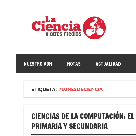
Saltar
al
contenido
La c
Ciencia, divulgación e investigaciones de la UNQ
NUESTRO ADN
NOTAS
ACTUALIDAD
ETIQUETA:
#LUNESDECIENCIA
CIENCIAS DE LA COMPUTACIÓN: EL
PRIMARIA Y SECUNDARIA