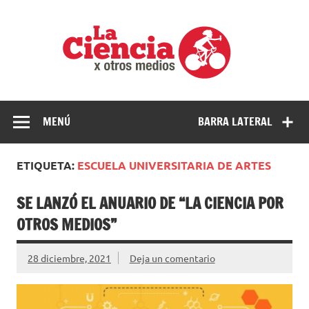
Saltar
al
La
contenido
cienci
por
Ciencia, divulgación e investigaciones de la UNQ
otros
medio
MENÚ
BARRA LATERAL
ETIQUETA:
ESCUELA UNIVERSITARIA DE ARTES
SE LANZÓ EL ANUARIO DE “LA CIENCIA POR
OTROS MEDIOS”
28 diciembre, 2021
Deja un comentario