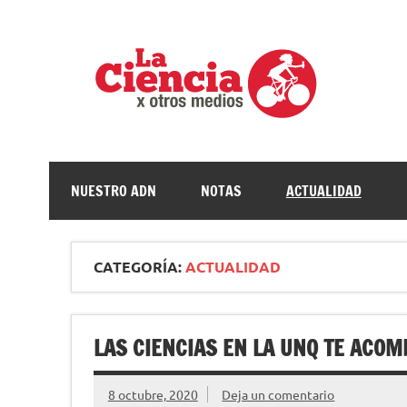
Saltar
al
contenido
La c
Ciencia, divulgación e investigaciones de la UNQ
NUESTRO ADN
NOTAS
ACTUALIDAD
CATEGORÍA:
ACTUALIDAD
LAS CIENCIAS EN LA UNQ TE ACO
8 octubre, 2020
Deja un comentario